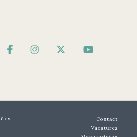
ië nv
Contact
Vacatures
Manuscripten