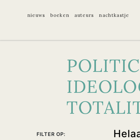
nieuws
boeken
auteurs
nachtkastje
POLITIC
IDEOLO
TOTALI
Hela
FILTER OP: