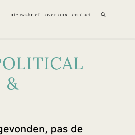
nieuwsbrief
over ons
contact
POLITICAL
 &
gevonden, pas de