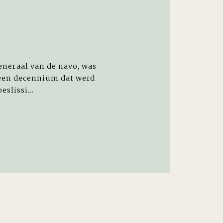
eneraal van de navo, was
 een decennium dat werd
slissi...