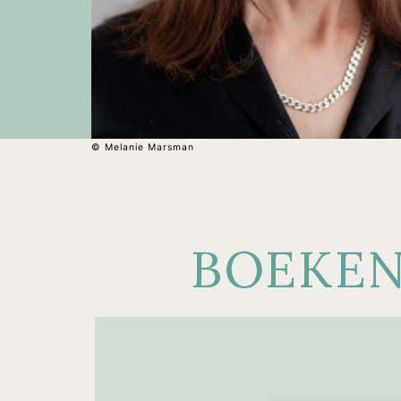
© Melanie Marsman
BOEKE