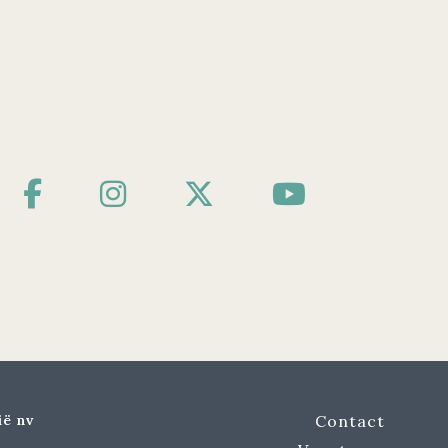
ië nv
Contact