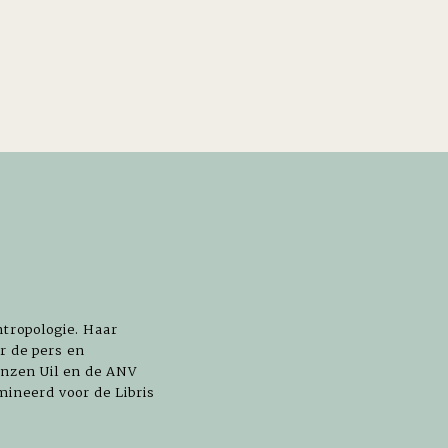
ntropologie. Haar
r de pers en
nzen Uil en de ANV
ineerd voor de Libris