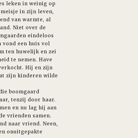
es leken in weinig op
eisje in zijn leven,
tend van warmte, al
and. Niet over de
oomgaarden eindeloos
n vond een huis vol
m ten huwelijk en zei
cheid te nemen. Have
verkocht. Hij en zijn
at zijn kinderen wilde
n die boomgaard
ar, tenzij door haar.
men en nu lag hij aan
ude vrienden samen.
end naar vriend. Neen,
ssen onuitgepakte