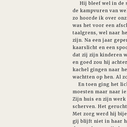
Hij bleef wel in de s
de kampvuren van wele
zo hoorde ik over onz
was het voor een afsc
taalgrens, wel naar h
zijn. Na een jaar gep
kaarslicht en een spo
dat zij zijn kinderen
en goed zou hij achter
kachel gingen naar he
wachtten op hen. Al z
En toen ging het licht
moesten maar naar iem
Zijn huis en zijn wer
scherven. Het geruch
Met zorg werd hij bij
gij blijft niet in haa