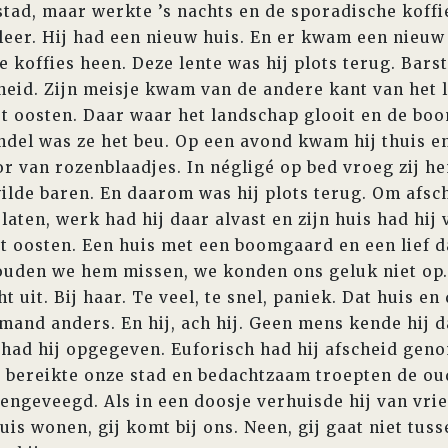
tad, maar werkte ’s nachts en de sporadische koffi
er. Hij had een nieuw huis. En er kwam een nieuw m
e koffies heen. Deze lente was hij plots terug. Bars
heid. Zijn meisje kwam van de andere kant van het l
et oosten. Daar waar het landschap glooit en de b
endel was ze het beu. Op een avond kwam hij thuis e
or van rozenblaadjes. In négligé op bed vroeg zij he
 wilde baren. En daarom was hij plots terug. Om afs
laten, werk had hij daar alvast en zijn huis had hij 
t oosten. Een huis met een boomgaard en een lief d
ouden we hem missen, we konden ons geluk niet op.
 uit. Bij haar. Te veel, te snel, paniek. Dat huis e
and anders. En hij, ach hij. Geen mens kende hij da
k had hij opgegeven. Euforisch had hij afscheid geno
t bereikte onze stad en bedachtzaam troepten de o
eengeveegd. Als in een doosje verhuisde hij van vri
r huis wonen, gij komt bij ons. Neen, gij gaat niet tu