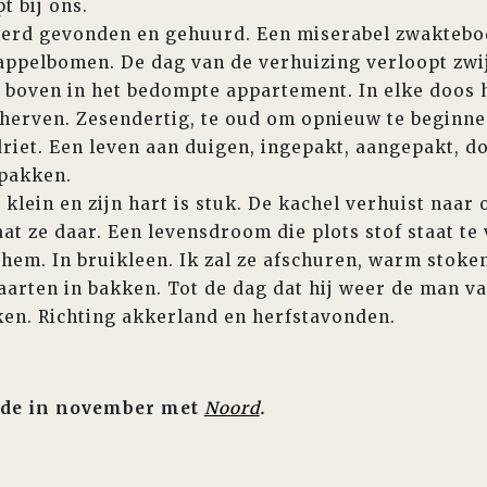
t bij ons.
d gevonden en gehuurd. Een miserabel zwaktebod 
 appelbomen. De dag van de verhuizing verloopt zw
t boven in het bedompte appartement. In elke doos 
erven. Zesendertig, te oud om opnieuw te beginne
riet. Een leven aan duigen, ingepakt, aangepakt, 
 pakken.
ein en zijn hart is stuk. De kachel verhuist naar 
at ze daar. Een levensdroom die plots stof staat te
 hem. In bruikleen. Ik zal ze afschuren, warm stoke
aarten in bakken. Tot de dag dat hij weer de man va
en. Richting akkerland en herfstavonden.
de in november met
Noord
.