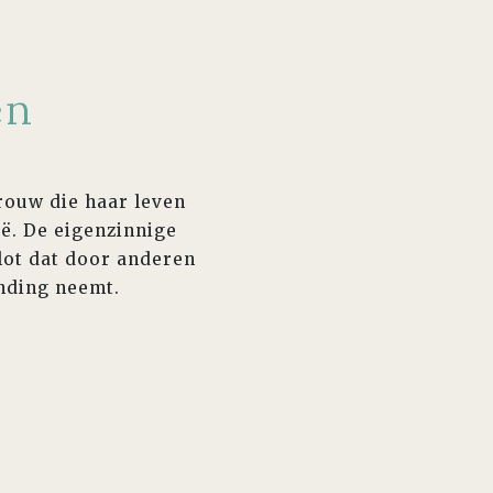
en
rouw die haar leven
ë. De eigenzinnige
lot dat door anderen
nding neemt.