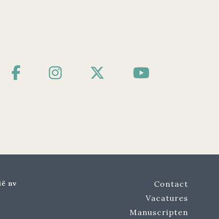
ië nv
Contact
Vacatures
Manuscripten