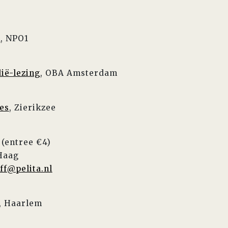
t
, NPO1
dië-lezing
, OBA Amsterdam
ies
, Zierikzee
(entree €4)
 Haag
ff@pelita.nl
, Haarlem