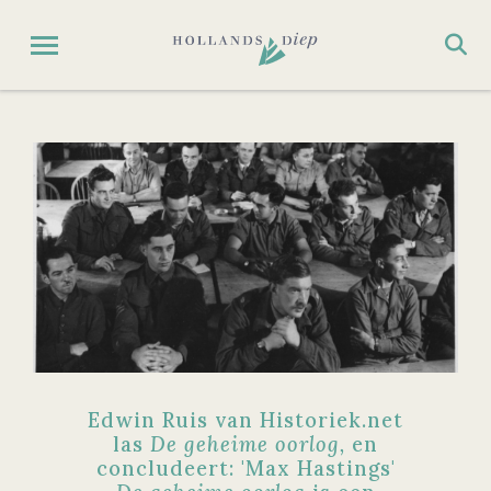
Edwin Ruis van Historiek.net
las
De geheime oorlog,
en
concludeert: 'Max Hastings'