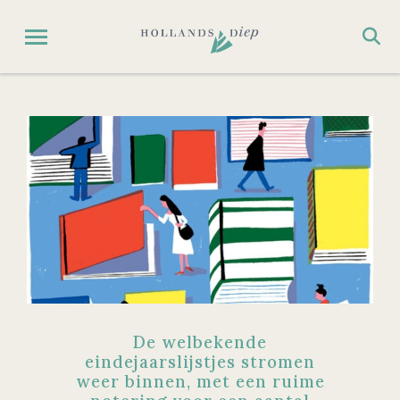
De welbekende
eindejaarslijstjes stromen
weer binnen, met een ruime