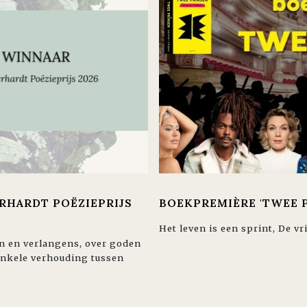
ERHARDT POËZIEPRIJS
BOEKPREMIÈRE 'TWEE P
Het leven is een sprint, De v
en en verlangens, over goden
wankele verhouding tussen