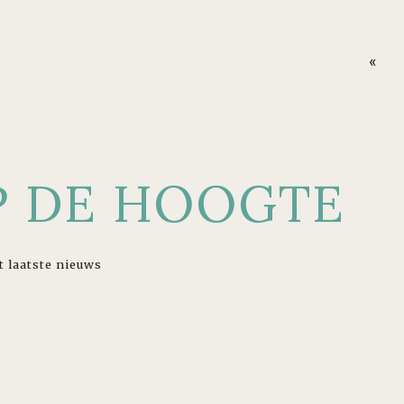
«
OP DE HOOGTE
t laatste nieuws