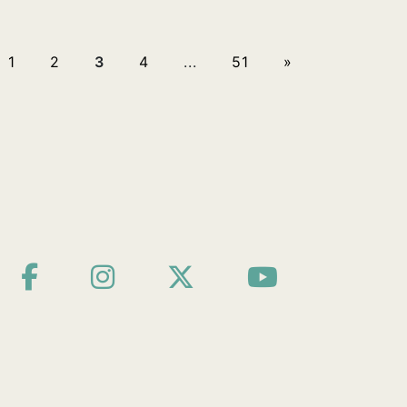
1
2
3
4
...
51
»