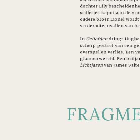
dochter Lily bescheidenh
stilletjes kapot aan de v
oudere broer Lionel wordt
verder uiteenvallen van h
In
Geliefden
dringt Hughe
scherp portret van een gez
overspel en verlies. Een 
glamourwereld. Een brilja
Lichtjaren
van James Salte
FRAGM