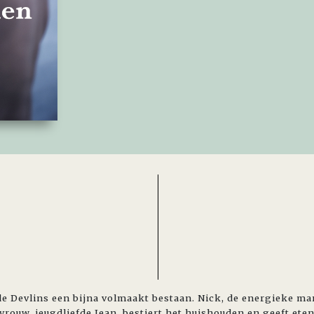
de Devlins een bijna volmaakt bestaan. Nick, de energieke man
vrouw, jeugdliefde Jean, bestiert het huishouden en geeft ete