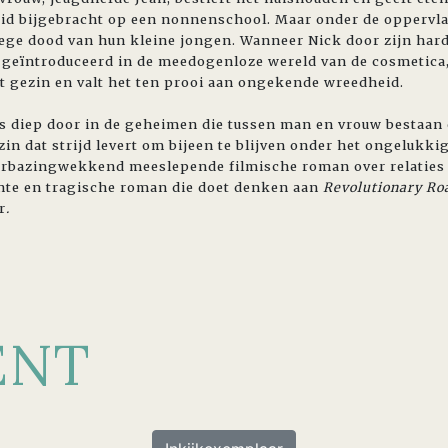
eid bijgebracht op een nonnenschool. Maar onder de oppervla
roege dood van hun kleine jongen. Wanneer Nick door zijn har
 geïntroduceerd in de meedogenloze wereld van de cosmetica, 
et gezin en valt het ten prooi aan ongekende wreedheid.
s diep door in de geheimen die tussen man en vrouw bestaan
in dat strijd levert om bijeen te blijven onder het ongelukki
verbazingwekkend meeslepende filmische roman over relaties
nte en tragische roman die doet denken aan
Revolutionary R
r
.
ENT