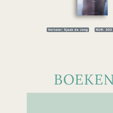
Vertaler: Sjaak de Jong
NUR: 302 
BOEKE