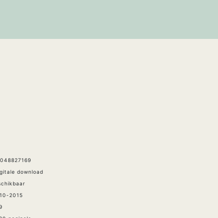
9048827169
igitale download
schikbaar
-10-2015
9