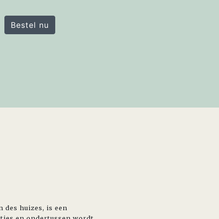
Bestel nu
 des huizes, is een
ntjes en ondertussen wordt