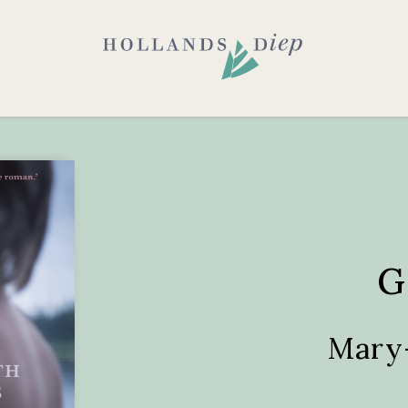
G
Mary