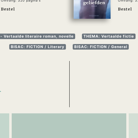
Omvang: 320 pagina's
Omvang: 32
Bestel
Bestel
- Vertaalde literaire roman, novelle
THEMA: Vertaalde fictie
BISAC: FICTION / Literary
BISAC: FICTION / General
N