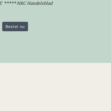
l' *****
NRC Handelsblad
Bestel nu