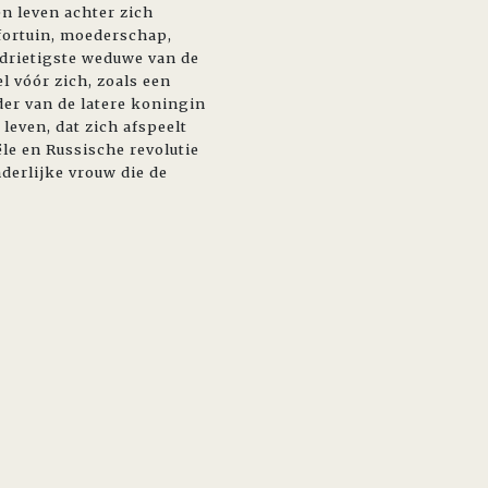
en leven achter zich
 fortuin, moederschap,
erdrietigste weduwe van de
l vóór zich, zoals een
der van de latere koningin
leven, dat zich afspeelt
le en Russische revolutie
derlijke vrouw die de