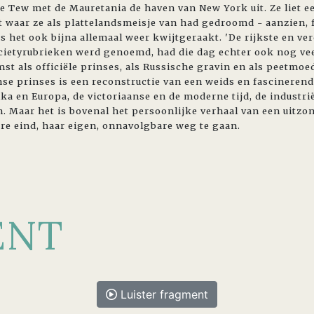
ne Tew met de Mauretania de haven van New York uit. Ze liet e
kt waar ze als plattelandsmeisje van had gedroomd - aanzien,
as het ook bijna allemaal weer kwijtgeraakt. 'De rijkste en v
ocietyrubrieken werd genoemd, had die dag echter ook nog vee
st als officiële prinses, als Russische gravin en als peetmoe
e prinses is een reconstructie van een weids en fascinerend 
a en Europa, de victoriaanse en de moderne tijd, de industrië
. Maar het is bovenal het persoonlijke verhaal van een uitzon
ere eind, haar eigen, onnavolgbare weg te gaan.
ENT
Luister fragment