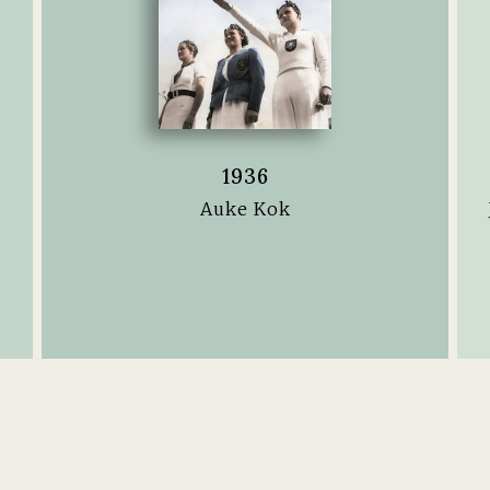
1936
Auke Kok