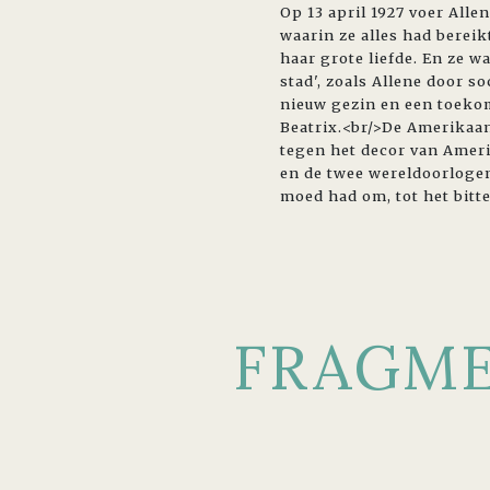
Op 13 april 1927 voer Alle
waarin ze alles had berei
haar grote liefde. En ze w
stad', zoals Allene door s
nieuw gezin en een toekom
Beatrix.<br/>De Amerikaans
tegen het decor van Amerik
en de twee wereldoorlogen
moed had om, tot het bitt
FRAGM