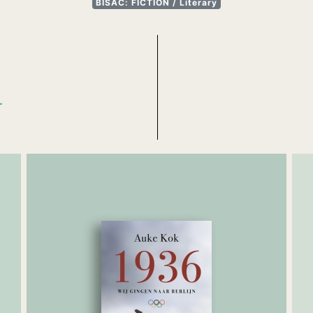
BISAC: FICTION / Literary
N