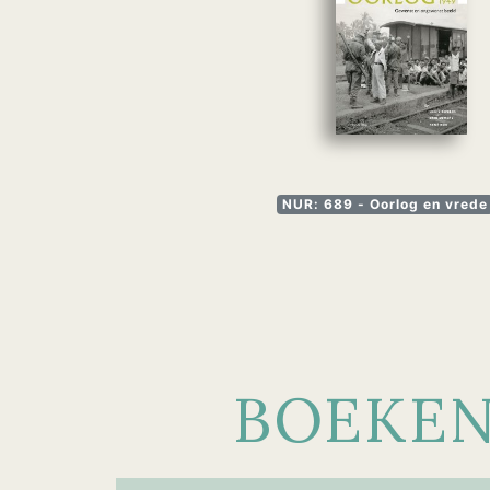
NUR: 689 - Oorlog en vrede
BOEKE