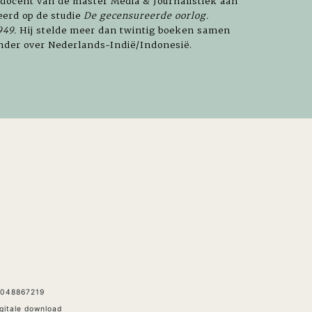
d-docent van de master Media & Journalistiek aan
eerd op de studie
De gecensureerde oorlog.
949.
Hij stelde meer dan twintig boeken samen
zonder over Nederlands-Indië/Indonesië.
9048867219
igitale download