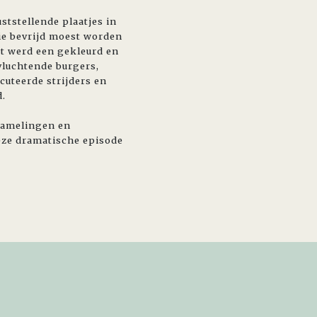
ststellende plaatjes in
ie bevrijd moest worden
st werd een gekleurd en
vluchtende burgers,
uteerde strijders en
d.
rzamelingen en
deze dramatische episode