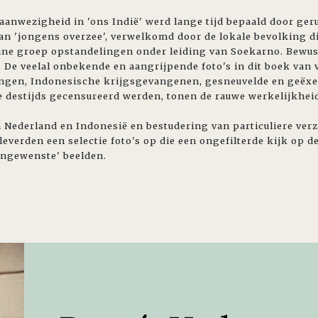
 aanwezigheid in 'ons Indië' werd lange tijd bepaald door geru
van 'jongens overzee', verwelkomd door de lokale bevolking d
eine groep opstandelingen onder leiding van Soekarno. Bewu
 De veelal onbekende en aangrijpende foto's in dit boek van 
ngen, Indonesische krijgsgevangenen, gesneuvelde en geëxec
 destijds gecensureerd werden, tonen de rauwe werkelijkhei
 Nederland en Indonesië en bestudering van particuliere ve
leverden een selectie foto's op die een ongefilterde kijk op 
ongewenste' beelden.