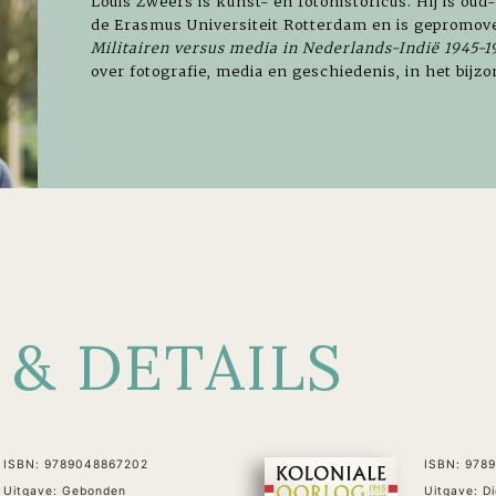
Louis Zweers is kunst- en fotohistoricus. Hij is ou
de Erasmus Universiteit Rotterdam en is gepromov
Militairen versus media in Nederlands-Indië 1945-1
over fotografie, media en geschiedenis, in het bij
 & DETAILS
ISBN: 9789048867202
ISBN: 978
Uitgave: Gebonden
Uitgave: D