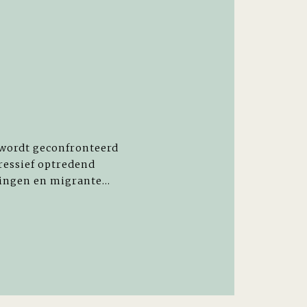
 wordt geconfronteerd
ressief optredend
ingen en migrante...