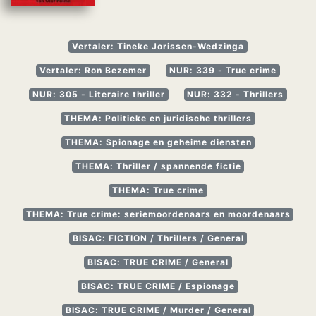
Vertaler: Tineke Jorissen-Wedzinga
Vertaler: Ron Bezemer
NUR: 339 - True crime
NUR: 305 - Literaire thriller
NUR: 332 - Thrillers
THEMA: Politieke en juridische thrillers
THEMA: Spionage en geheime diensten
THEMA: Thriller / spannende fictie
THEMA: True crime
THEMA: True crime: seriemoordenaars en moordenaars
BISAC: FICTION / Thrillers / General
BISAC: TRUE CRIME / General
BISAC: TRUE CRIME / Espionage
BISAC: TRUE CRIME / Murder / General