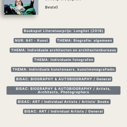
Bestel
Bookspot Literatuurprijs: Longlist (2018)
NUR: 641 - Kunst
THEMA: Biografie: algemeen
THEMA: Individuele architecten en architectenbureaus
THEMA: Individuele fotografen
THEMA: Individuele kunstenaars, kunstmonografieën
BISAC: BIOGRAPHY & AUTOBIOGRAPHY / General
BISAC: BIOGRAPHY & AUTOBIOGRAPHY / Artists,
Architects, Photographers
BISAC: ART / Individual Artists / Artists' Books
BISAC: ART / Individual Artists / General