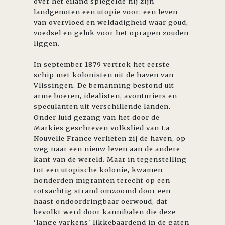
over het eiland spiegelde hij zijn
landgenoten een utopie voor: een leven
van overvloed en weldadigheid waar goud,
voedsel en geluk voor het oprapen zouden
liggen.
In september 1879 vertrok het eerste
schip met kolonisten uit de haven van
Vlissingen. De bemanning bestond uit
arme boeren, idealisten, avonturiers en
speculanten uit verschillende landen.
Onder luid gezang van het door de
Markies geschreven volkslied van La
Nouvelle France verlieten zij de haven, op
weg naar een nieuw leven aan de andere
kant van de wereld. Maar in tegenstelling
tot een utopische kolonie, kwamen
honderden migranten terecht op een
rotsachtig strand omzoomd door een
haast ondoordringbaar oerwoud, dat
bevolkt werd door kannibalen die deze
'lange varkens' likkebaardend in de gaten