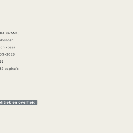
9048875535
Gebonden
schikbaar
-03-2026
,99
2 pagina's
litiek en overheid