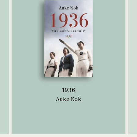
1936
Auke Kok