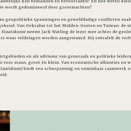
auwelijks kan bemannen en bevoorraden? En hoe weten kleine
 die wordt gedomineerd door grootmachten?
van geopolitieke spanningen en gewelddadige conflicten zoal
gekend. Van Oekraïne tot het Midden-Oosten en Taiwan: de st
n
Staatskunst
neemt Jack Watling de lezer mee achter de gesl
rs waar veldslagen worden aangestuurd. Hij ontrafelt de verb
lictgebieden en als adviseur van generaals en politieke leider
en voor staan, groot én klein. Van economische allianties en 
Staatskunst
biedt een scherpzinnig en onmisbaar raamwerk om
eld.