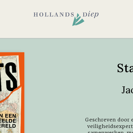
St
Ja
Geschreven door 
veiligheidsexpert
samenwerken, met