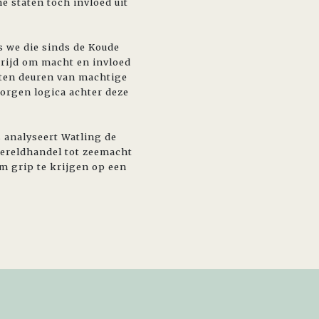
 staten toch invloed uit
s we die sinds de Koude
rijd om macht en invloed
oten deuren van machtige
orgen logica achter deze
s analyseert Watling de
wereldhandel tot zeemacht
 grip te krijgen op een