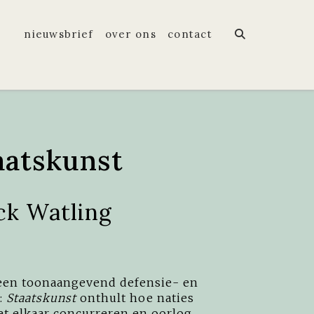
nieuwsbrief
over ons
contact
aatskunst
ck Watling
een toonaangevend defensie- en
:
Staatskunst
onthult hoe naties
 elkaar concurreren en oorlog