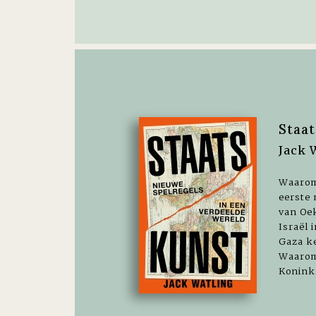
Staa
Jack 
Waarom 
eerste
van Oe
Israël 
Gaza ke
Waarom
Koninkr