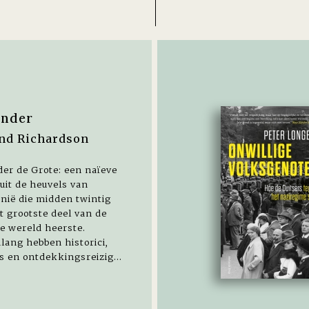
N
ander
nd Richardson
er de Grote: een naïeve
uit de heuvels van
nië die midden twintig
t grootste deel van de
e wereld heerste.
ang hebben historici,
s en ontdekkingsreizig...