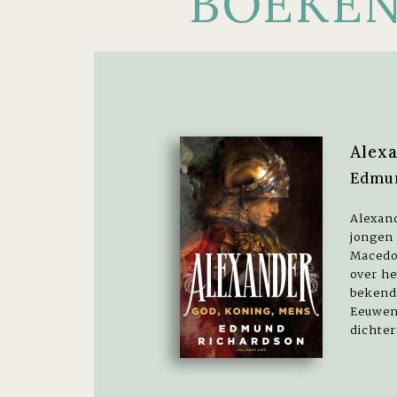
BOEKE
Alex
Edmu
Alexand
jongen 
Macedo
over he
bekend
Eeuwenl
dichter