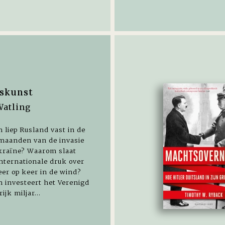
tskunst
Watling
liep Rusland vast in de
 maanden van de invasie
kraïne? Waarom slaat
internationale druk over
er op keer in de wind?
 investeert het Verenigd
ijk miljar...