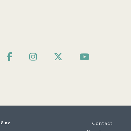
ië nv
Contact