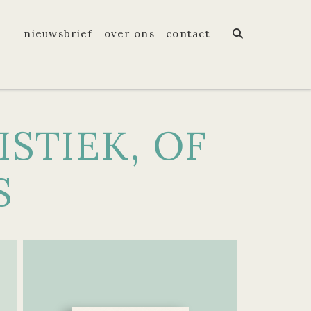
nieuwsbrief
over ons
contact
STIEK, OF
S