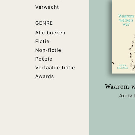
Verwacht
GENRE
Alle boeken
Fictie
Non-fictie
Poëzie
Vertaalde fictie
Awards
Waarom w
Anna L