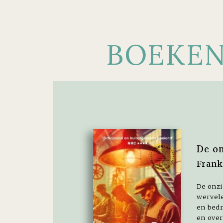
BOEKE
De o
Frank
De onzi
wervel
en bedr
en over