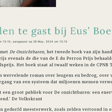
len te gast bij Eus’ Bo
m 13:10, aangepast op 28 May, 2024 om 13:10
 met
De Onzichtbaren
, het tweede boek van zijn hand
rijs evenals de die van de E du Perron Prijs behaal
lsprijs. Het boek staat al twaalf weken in de CPNB 
n wervelende roman over leugens en bedrog, over 
rgang van een systeem dat miljoenen mensen verwe
t een groot publiek voor De onzichtbaren: een enerv
end.' De Volkskrant
en gedurfd meesterwerk, zoals zelden vertoond in on