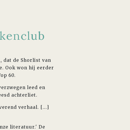
ekenclub
, dat de Shorlist van
de. Ook won hij eerder
Top 60.
verzwegen leed en
esd achterliet.
erend verhaal. [...]
ze literatuur.' De