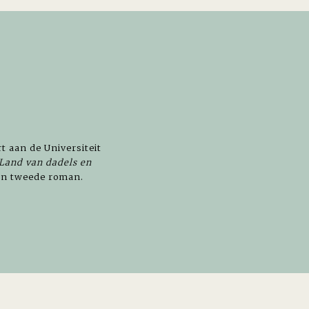
rt aan de Universiteit
Land van dadels en
ijn tweede roman.