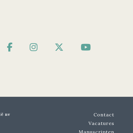
ië nv
Contact
Vacatures
Manuscripten