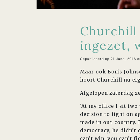
Churchill
ingezet, 
Gepubliceerd op 21 June, 2016 
Maar ook Boris Johnso
hoort Churchill nu eig
Afgelopen zaterdag z
'At my office I sit t
decision to fight on a
made in our country. H
democracy, he didn’t 
can’t win, you can’t fi