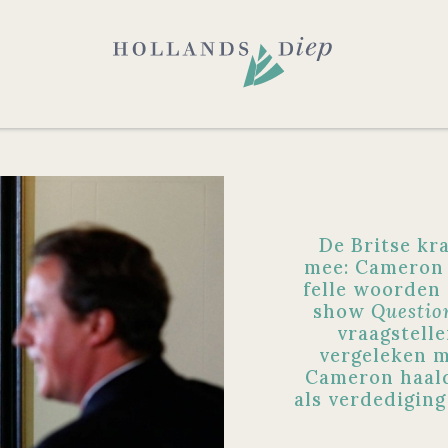
De Britse kr
mee: Cameron 
felle woorden 
show
Questio
vraagstelle
vergeleken m
Cameron haald
als verdedigin