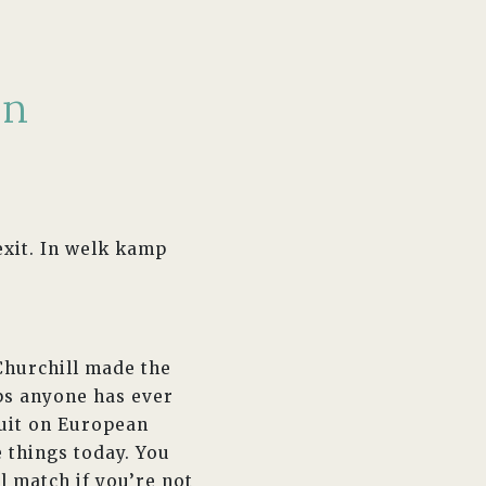
en
xit. In welk kamp
Churchill made the
aps anyone has ever
quit on European
 things today. You
ll match if you’re not