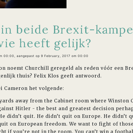
 in beide Brexit-kamp
wie heeft gelijk?
om 00:00, aangepast op 9 February, 2017 om 00:00
n noemt Churchill geregeld als reden vóór een Bre
enlijk thuis? Felix Klos geeft antwoord.
ei Cameron het volgende:
wo yards away from the Cabinet room where Winston 
gainst Hitler - the best and greatest decision perh
e didn’t quit. He didn’t quit on Europe. He didn’t 
quit on European freedom. We want to fight of those
ght if you’re not in the room. You can’t win a footba