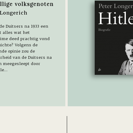
llige volksgenoten
 Longerich
e Duitsers na 1933 een
t alles wat het
gime deed prachtig vond
uichte? Volgens de
de opinie zou de
rheid van de Duitsers na
jn meegesleept door
e...