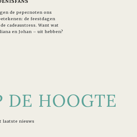
DENISFANS
iegen de pepernoten ons
betekenen: de feestdagen
de cadeaustress. Want wat
 Juliana en Johan – uit hebben?
OP DE HOOGTE
t laatste nieuws