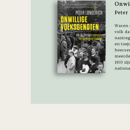
Onwi
Peter
Waren d
volk da
nazire
en toej
heersen
meerde
1933 zi
national