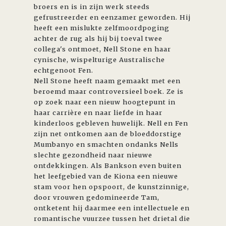
broers en is in zijn werk steeds
gefrustreerder en eenzamer geworden. Hij
heeft een mislukte zelfmoordpoging
achter de rug als hij bij toeval twee
collega's ontmoet, Nell Stone en haar
cynische, wispelturige Australische
echtgenoot Fen.
Nell Stone heeft naam gemaakt met een
beroemd maar controversieel boek. Ze is
op zoek naar een nieuw hoogtepunt in
haar carrière en naar liefde in haar
kinderloos gebleven huwelijk. Nell en Fen
zijn net ontkomen aan de bloeddorstige
Mumbanyo en smachten ondanks Nells
slechte gezondheid naar nieuwe
ontdekkingen. Als Bankson even buiten
het leefgebied van de Kiona een nieuwe
stam voor hen opspoort, de kunstzinnige,
door vrouwen gedomineerde Tam,
ontketent hij daarmee een intellectuele en
romantische vuurzee tussen het drietal die