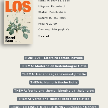
ISBN: 9789048876358
Uitgave: Paperback
Status: Beschikbaar
Datum: 07-04-2026
Prijs: € 22,99
Omvang: 240 pagina's
Bestel
NUR: 301 - Literaire roman, novelle
THEMA: Moderne en hedendaagse fictie
THEMA: Hedendaagse levensstijl fictie
THEMA: Humoristische fictie
THEMA: Verhalend thema: identiteit / thuishoren
THEMA: Verhalend thema: liefde en relaties
BISAC: LITERARY COLLECTIONS / European / General