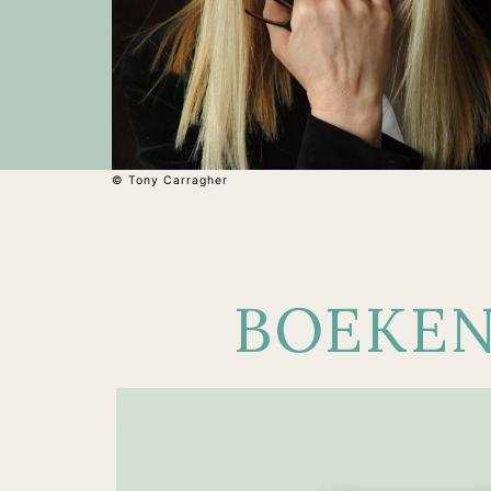
© Tony Carragher
BOEKE