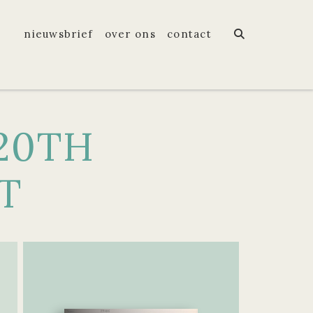
nieuwsbrief
over ons
contact
20TH
T