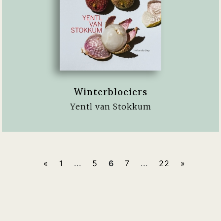
Winterbloeiers
Yentl van Stokkum
«
1
...
5
6
7
...
22
»