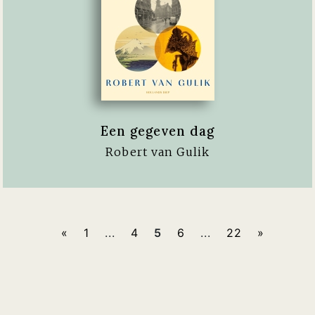
Een gegeven dag
Robert van Gulik
«
1
...
4
5
6
...
22
»